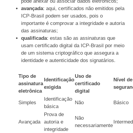
pode anexar ou associar dados eletrônicos;
avançada
: aqui, certificados não emitidos pela
ICP-Brasil podem ser usados, pois o
importante é comprovar a integridade e autoria
das assinaturas;
qualificada
: estas são as assinaturas que
usam certificado digital da ICP-Brasil por meio
de um sistema criptográfico que assegura a
identidade e autenticidade dos signatários.
Tipo de
Uso de
Identificação
Nível de
assinatura
certificado
exigida
seguran
eletrônica
digital
Identificação
Simples
Não
Básico
básica
Prova de
Não
Avançada
autoria e
Intermed
necessariamente
integridade