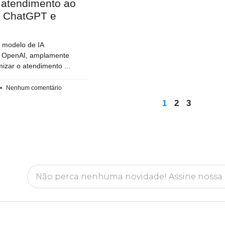
e atendimento ao
m ChatGPT e
modelo de IA
da OpenAI, amplamente
imizar o atendimento
Nenhum comentário
1
2
3