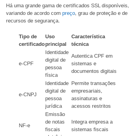
Há uma grande gama de certificados SSL disponíveis,
variando de acordo com
preço
, grau de proteção e de
recursos de segurança.
Tipo de
Uso
Característica
certificado
principal
técnica
Identidade
Autentica CPF em
digital de
e-CPF
sistemas e
pessoa
documentos digitais
física
Identidade
Permite transações
digital de
empresariais,
e-CNPJ
pessoa
assinaturas e
jurídica
acessos restritos
Emissão
de notas
Integra empresa a
NF-e
fiscais
sistemas fiscais