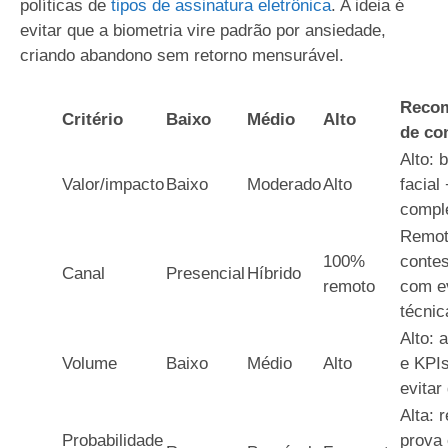
políticas de
tipos de assinatura eletrônica
. A ideia é
evitar que a biometria vire padrão por ansiedade,
criando abandono sem retorno mensurável.
Reco
Critério
Baixo
Médio
Alto
de co
Alto: 
Valor/impacto
Baixo
Moderado
Alto
facial 
compl
Remoto
100%
conte
Canal
Presencial
Híbrido
remoto
com e
técnic
Alto:
Volume
Baixo
Médio
Alto
e KPIs
evitar
Alta: 
Probabilidade
prova 