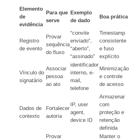
Elemento
Para que
Exemplo
de
Boa prática
serve
de dado
evidência
“convite
Timestamp
Provar
Registro
enviado”,
consistente
sequência
de evento
“aberto”,
e fuso
do fluxo
“assinado”
explícito
identificador
Associar
Minimização
Vínculo do
interno, e-
pessoa
e controle
signatário
mail,
ao ato
de acesso
telefone
Armazenar
IP, user
com
Dados de
Fortalecer
agent,
proteção e
contexto
autoria
device ID
retenção
definida
Provar
Manter o