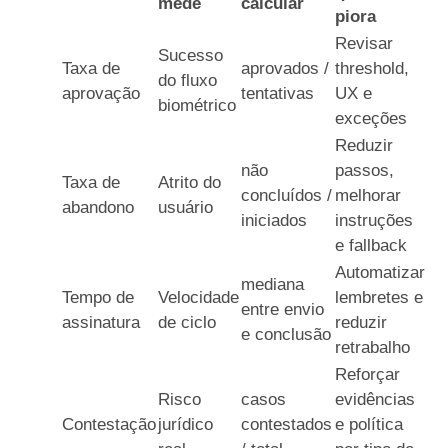
mede
calcular
piora
Revisar
Sucesso
Taxa de
aprovados /
threshold,
do fluxo
aprovação
tentativas
UX e
biométrico
exceções
Reduzir
não
passos,
Taxa de
Atrito do
concluídos /
melhorar
abandono
usuário
iniciados
instruções
e fallback
Automatizar
mediana
Tempo de
Velocidade
lembretes e
entre envio
assinatura
de ciclo
reduzir
e conclusão
retrabalho
Reforçar
Risco
casos
evidências
Contestação
jurídico
contestados
e política