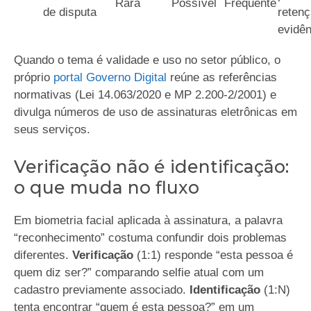
Rara
Possível
Frequente
de disputa
retenç
evidên
Quando o tema é validade e uso no setor público, o
próprio
portal Governo Digital
reúne as referências
normativas (Lei 14.063/2020 e MP 2.200-2/2001) e
divulga números de uso de assinaturas eletrônicas em
seus serviços.
Verificação não é identificação:
o que muda no fluxo
Em biometria facial aplicada à assinatura, a palavra
“reconhecimento” costuma confundir dois problemas
diferentes.
Verificação
(1:1) responde “esta pessoa é
quem diz ser?” comparando selfie atual com um
cadastro previamente associado.
Identificação
(1:N)
tenta encontrar “quem é esta pessoa?” em um