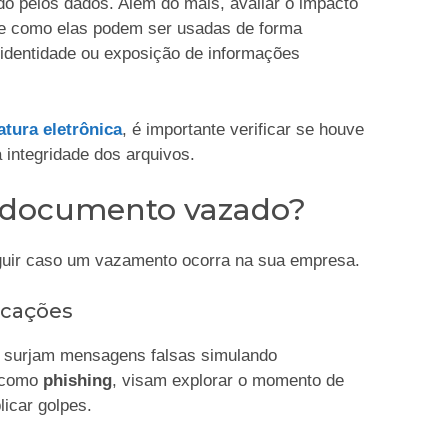
o pelos dados. Além do mais, avaliar o impacto
 e como elas podem ser usadas de forma
e identidade ou exposição de informações
atura eletrônica
, é importante verificar se houve
integridade dos arquivos.
m documento vazado?
guir caso um vazamento ocorra na sua empresa.
icações
 surjam mensagens falsas simulando
s como
phishing
, visam explorar o momento de
licar golpes.