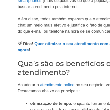
smartphones
(mais dispositivos do que a populaçã
buscar atendimento pela internet.
Além disso, todos também esperam que o atendimen
chat um meio mais efetivo e justifica o fato de qu
do que e-mail ou telefone na hora de se comunic
💡 Dica!
Quer otimizar o seu atendimento com as
agora
!
Quais são os benefícios 
atendimento?
Ao adotar o
atendimento online
no seu negócio, vo
Destacamos abaixo os principais:
otimização de tempo
: enquanto ferrament
por vez, o chat traz a possibilidade de fal