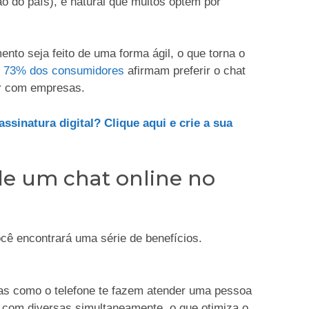
o do país), é natural que muitos optem por
to seja feito de uma forma ágil, o que torna o
e
73% dos consumidores
afirmam preferir o chat
ar com empresas.
sinatura digital? Clique aqui e crie a sua
de um chat online no
cê encontrará uma série de benefícios.
as como o telefone te fazem atender uma pessoa
ar com diversas simultaneamente, o que otimiza o