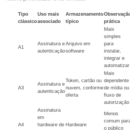
Tipo
Uso mais
Armazenamento
Observaçã
clássico
associado
típico
prática
Mais
simples
Assinatura e
Arquivo em
para
A1
autenticação
software
instalar,
integrar e
automatizar
Mais
Token, cartão ou
dependente
Assinatura e
A3
nuvem, conforme
de mídia ou
autenticação
oferta
fluxo de
autorização
Assinatura
Menos
em
comum par
A4
hardware de
Hardware
o público