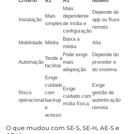
Critério
A1
A3
Nuvem
Mais
Depende de
Mais
dependente
Instalação
app ou fluxo
simples
de mídia e
remoto
configuração
Baixa a
Mobilidade
Média
Alta
média
Pode exigir
Depende do
Tende a
Automação
mais
provedor e
facilitar
adaptação
do sistema
Exige
cuidado
Exige
Exige
Risco
com
gestão de
cuidado com
operacional
backup
autenticação
mídia física
e
remota
acesso
O que mudou com SE-S, SE-H, AE-S e