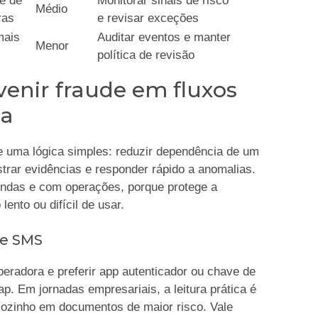
e de
Monitorar sinais de risco
Médio
ras
e revisar exceções
mais
Auditar eventos e manter
Menor
política de revisão
venir fraude em fluxos
ca
 uma lógica simples: reduzir dependência de um
istrar evidências e responder rápido a anomalias.
ndas e com operações, porque protege a
ento ou difícil de usar.
de SMS
peradora e preferir app autenticador ou chave de
p. Em jornadas empresariais, a leitura prática é
sozinho em documentos de maior risco. Vale