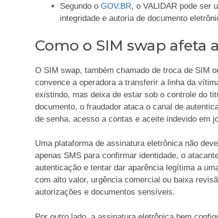
Segundo o
GOV.BR
, o VALIDAR pode ser us
integridade e autoria de documento eletrôn
Como o SIM swap afeta a
O SIM swap, também chamado de troca de SIM ou 
convence a operadora a transferir a linha da vítima
existindo, mas deixa de estar sob o controle do ti
documento, o fraudador ataca o canal de autentic
de senha, acesso a contas e aceite indevido em jo
Uma plataforma de assinatura eletrônica não deve 
apenas SMS para confirmar identidade, o atacante
autenticação e tentar dar aparência legítima a u
com alto valor, urgência comercial ou baixa revis
autorizações e documentos sensíveis.
Por outro lado, a assinatura eletrônica bem confi