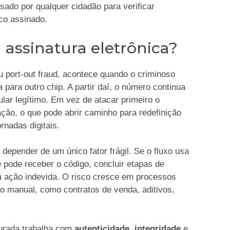
ado por qualquer cidadão para verificar
ico assinado.
 assinatura eletrônica?
port-out fraud, acontece quando o criminoso
 para outro chip. A partir daí, o número continua
tular legítimo. Em vez de atacar primeiro o
ação, o que pode abrir caminho para redefinição
rnadas digitais.
depender de um único fator frágil. Se o fluxo usa
 pode receber o código, concluir etapas de
ma ação indevida. O risco cresce em processos
ão manual, como contratos de venda, aditivos,
gurada trabalha com
autenticidade
,
integridade
e