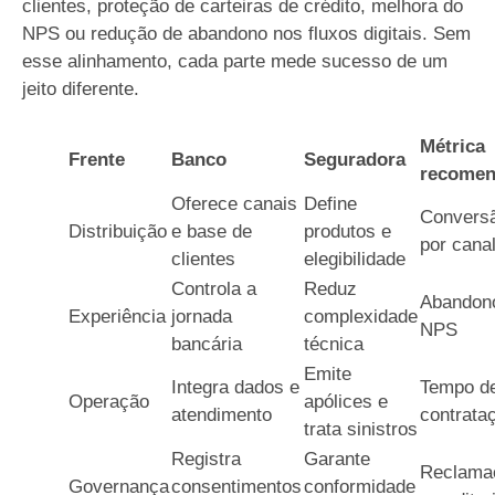
clientes, proteção de carteiras de crédito, melhora do
NPS ou redução de abandono nos fluxos digitais. Sem
esse alinhamento, cada parte mede sucesso de um
jeito diferente.
Métrica
Frente
Banco
Seguradora
recome
Oferece canais
Define
Convers
Distribuição
e base de
produtos e
por cana
clientes
elegibilidade
Controla a
Reduz
Abandon
Experiência
jornada
complexidade
NPS
bancária
técnica
Emite
Integra dados e
Tempo d
Operação
apólices e
atendimento
contrata
trata sinistros
Registra
Garante
Reclama
Governança
consentimentos
conformidade