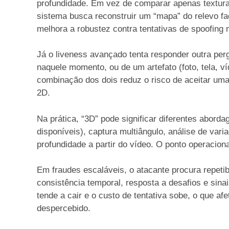
profundidade. Em vez de comparar apenas textur
sistema busca reconstruir um “mapa” do relevo faci
melhora a robustez contra tentativas de spoofing 
Já o liveness avançado tenta responder outra pe
naquele momento, ou de um artefato (foto, tela, v
combinação dos dois reduz o risco de aceitar uma
2D.
Na prática, “3D” pode significar diferentes abord
disponíveis), captura multiângulo, análise de va
profundidade a partir do vídeo. O ponto operacion
Em fraudes escaláveis, o atacante procura repetib
consistência temporal, resposta a desafios e sina
tende a cair e o custo de tentativa sobe, o que a
despercebido.