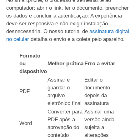
No smartphone, o processo é semelhante ao
computador: abrir o link, ler o documento, preencher
os dados e concluir a autenticação. A experiência
deve ser responsiva e não exigir instalação
desnecessária. O nosso tutorial de
assinatura digital
no celular
detalha o envio e a coleta pelo aparelho.
Formato
ou
Melhor prática
Erro a evitar
dispositivo
Assinar e
Editar o
guardar o
documento
PDF
arquivo
depois da
eletrônico final
assinatura
Converter para
Assinar uma
PDF após a
versão ainda
Word
aprovação do
sujeita a
conteúdo
alterações