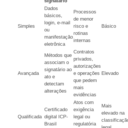
signatário
Dados
Processos
básicos,
de menor
login, e-mail
Simples
risco e
Básico
ou
rotinas
manifestação
internas
eletrônica
Contratos
Métodos que
privados,
associam o
autorizações
signatário ao
Avançada
e operações
Elevado
ato e
que pedem
detectam
mais
alterações
evidências
Atos com
Mais
Certificado
exigência
elevado na
Qualificada
digital ICP-
legal ou
classificaçã
Brasil
regulatória
legal