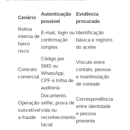
Autenticação
Evidência
Cenário
possível
procurada
Rotina
E-mail, login ou
Identificação
interna de
confirmação
básica e registro
baixo
simples
do aceite
risco
Código por
Vínculo entre
SMS ou
Contrato
contato, pessoa
WhatsApp,
comercial
e manifestação
CPF e trilha de
de vontade
auditoria
Documento,
Correspondência
Operação
selfie, prova de
entre identidade
suscetível
vida ou
e pessoa
a fraude
reconhecimento
presente
facial